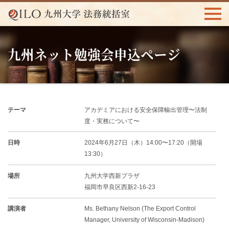
九州ネット勉強会申込ページ
テーマ
アカデミアにおける安全保障輸出管理〜法制
度・実務について〜
日時
2024年6月27日（木）14:00〜17:20（開場
13:30）
場所
九州大学西新プラザ
福岡市早良区西新2-16-23
講演者
Ms. Bethany Nelson (The Export Control
Manager, University of Wisconsin-Madison)