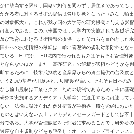
かに該当する限り，国籍の如何を問わず，居住者であっても，
かかる者に対する技術の提供は管理対象となった（みなし輸出
の対象拡大）。これが我が国の大学等の研究機関に与える影響
は甚大である。この点米国では，大学内で実施される基礎研究
及び教育における技術情報の提供，またそれらを目的とした米
国外への技術情報の移転は，輸出管理法の規制対象除外となっ
ている。EUでは，EU域内で行われるものはそもそも管理対象
とならないほか，また「基礎研究」の解釈が適切かどうかを判
断するために，技術成熟度と産業界からの資金提供の普及度と
いう2つの基準が用意され，明確度が高い。そもそも日本のみ
なし輸出規制は工業セクターための規制であるため，主に基礎
研究を実施するアカデミア（大学等）に適用するには適してい
ない。法律に設けられた例外措置が学術界一般を念頭においた
ものとはいえない以上，アカデミアセーフガードとしては不十
分である。大学が管理徹底を研究者に求めることで，研究者の
過度な自主規制などをも誘発してオーバーコンプライアンスに