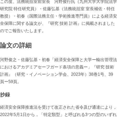
この度、法務統括室前室長 河野俊行氏（九州大学大学院法学
研究院 特任研究員）・佐藤弘基（法務統括室 室長補佐・特任
教授）・初春（国際法務主任・学術推進専門員）による経済安
全保障に関する論文が、『研究 技術 計画』に掲載されました
のでご報告いたします。
論文の詳細
河野俊之・佐藤弘基・初春「経済安全保障と大学ー輸出管理法
におけるアカデミアセーフガード条項の意義ー」『研究 技術
計画』（研究・イノベーション学会、2023年）38巻1号、39
頁ー59頁。
抄録
経済安全保障推進法を受けて改正された省令及び通達により，
2022年5月1日から，「特定類型」と呼ばれる3つの型のいずれ